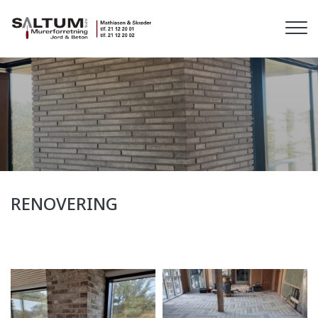
Gå
til
hovedindhold
RENOVERING